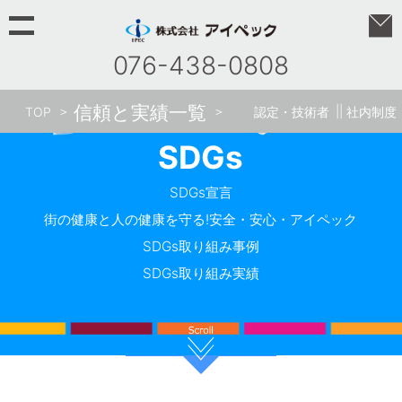
076-438-0808
信頼と実績一覧
TOP
認定・技術者
社内制度
SDGs
SDGs宣言
街の健康と人の健康を守る!安全・安心・アイペック
SDGs取り組み事例
SDGs取り組み実績