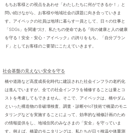
もちお客様との視点をあわせ「わたしたちに何ができるか！」と
問い続けながら、お客様や地域社会の課題に向き合っていきま
す。アイペックの社員は地球に暮らす一員として、日々の仕事と
「SDGs」を関連づけ、私たちの使命である『街の健康と人の健康
を守る！安全・安心・アイペック』の誇りをもち、「自分ブラン
ド」としてお客様のご要望にこたえていきます。
社会基盤の見えない安全を守る
橋や道路など高度成長化時代に建設された社会インフラの老朽化
は進んでいますが、全ての社会インフラを補修することは量とコ
ストを考慮してもできません。そこで、アイペックは、橋やダム
といった構造物の非破壊検査、調査・診断やIoT技術で橋梁のモニ
タリングなどを実施することによって、効率的な補修計画のため
の情報提供をし、地域住民のみなさまの「安全」を守っていま
す。例えば、橋梁のモニタリングは、私たちが日々検温や体重測